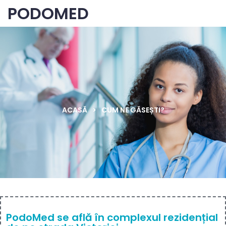
PODOMED
ACASĂ
>
CUM NE GĂSEȘTI?
PodoMed se află în complexul rezidențial